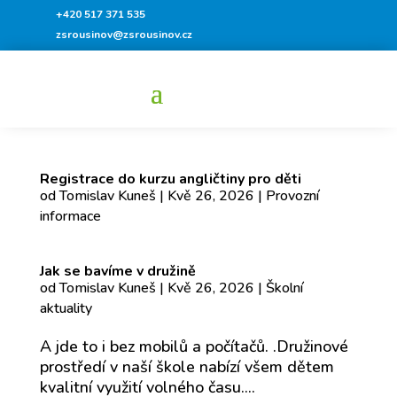
+420 517 371 535
zsrousinov@zsrousinov.cz
Registrace do kurzu angličtiny pro děti
od
Tomislav Kuneš
|
Kvě 26, 2026
|
Provozní
informace
Jak se bavíme v družině
od
Tomislav Kuneš
|
Kvě 26, 2026
|
Školní
aktuality
A jde to i bez mobilů a počítačů. .Družinové
prostředí v naší škole nabízí všem dětem
kvalitní využití volného času....