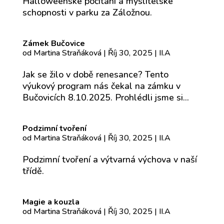
Halloweenské počítání a myslitelské
schopnosti v parku za Záložnou.
Zámek Bučovice
od
Martina Straňáková
|
Říj 30, 2025
|
II.A
Jak se žilo v době renesance? Tento
výukový program nás čekal na zámku v
Bučovicích 8.10.2025. Prohlédli jsme si...
Podzimní tvoření
od
Martina Straňáková
|
Říj 30, 2025
|
II.A
Podzimní tvoření a výtvarná výchova v naší
třídě.
Magie a kouzla
od
Martina Straňáková
|
Říj 30, 2025
|
II.A