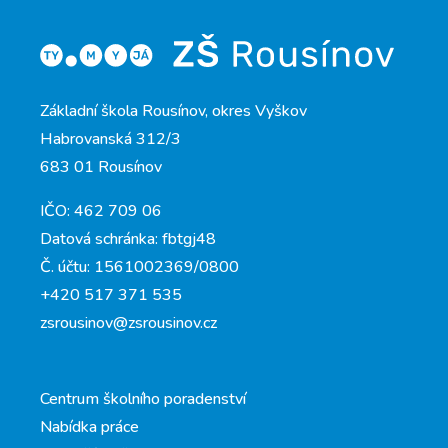
Základní škola Rousínov, okres Vyškov
Habrovanská 312/3
683 01 Rousínov
IČO: 462 709 06
Datová schránka: fbtgj48
Č. účtu: 1561002369/0800
+420 517 371 535
zsrousinov@zsrousinov.cz
Centrum školního poradenství
Nabídka práce