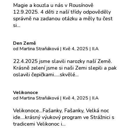
Magie a kouzla u nás v Rousínově
12.9.2025. 4 děti z naší třídy odpověděly
správně na zadanou otázku a měly tu čest
si...
Den Země
od
Martina Straňáková
|
Kvě 4, 2025
|
II.A
22.4.2025 jsme slavili narozky naší Země.
Krásně zelení jsme si naši Zemi slepili a pak
oslavili čepičkami.....skvělé...
Velikonoce
od
Martina Straňáková
|
Kvě 4, 2025
|
II.A
Velikonoce...Fašanky, Fašanky, Velká noc
ide....krásný výukový program ve Strážnici s
tradicemi Velikonoc i...