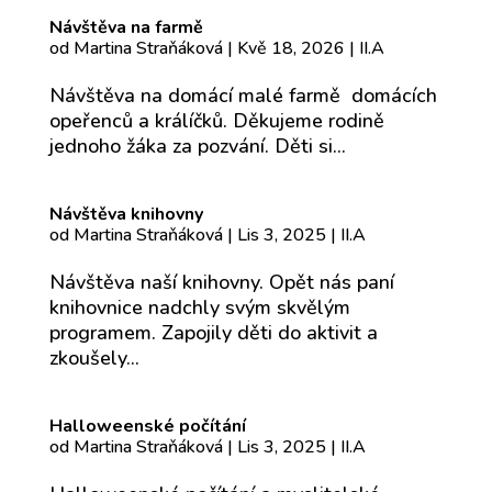
Návštěva na farmě
od
Martina Straňáková
|
Kvě 18, 2026
|
II.A
Návštěva na domácí malé farmě domácích
opeřenců a králíčků. Děkujeme rodině
jednoho žáka za pozvání. Děti si...
Návštěva knihovny
od
Martina Straňáková
|
Lis 3, 2025
|
II.A
Návštěva naší knihovny. Opět nás paní
knihovnice nadchly svým skvělým
programem. Zapojily děti do aktivit a
zkoušely...
Halloweenské počítání
od
Martina Straňáková
|
Lis 3, 2025
|
II.A