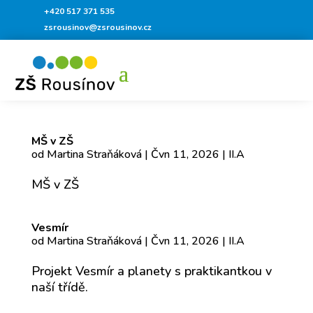
+420 517 371 535
zsrousinov@zsrousinov.cz
MŠ v ZŠ
od
Martina Straňáková
|
Čvn 11, 2026
|
II.A
MŠ v ZŠ
Vesmír
od
Martina Straňáková
|
Čvn 11, 2026
|
II.A
Projekt Vesmír a planety s praktikantkou v
naší třídě.