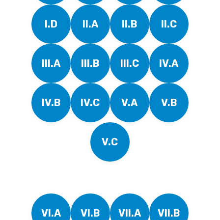
I.D
II.A
II.B
II.C
III.A
III.B
III.C
IV.A
IV.B
IV.C
V.A
V.B
V.C
VI.A
VI.B
VII.A
VII.B