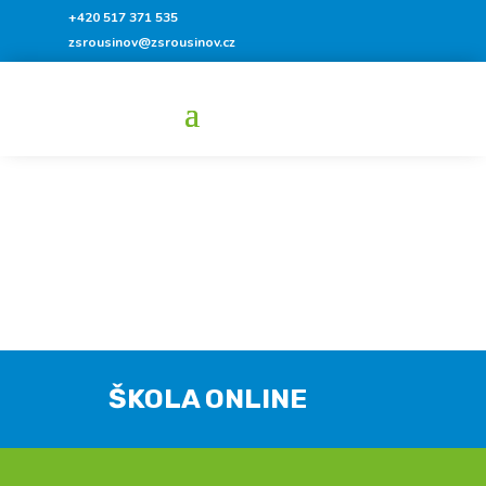
+420 517 371 535
zsrousinov@zsrousinov.cz
ŠKOLA ONLINE