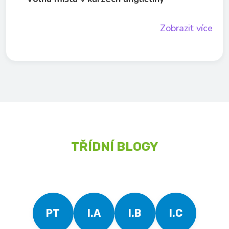
Zobrazit více
TŘÍDNÍ BLOGY
PT
I.A
I.B
I.C