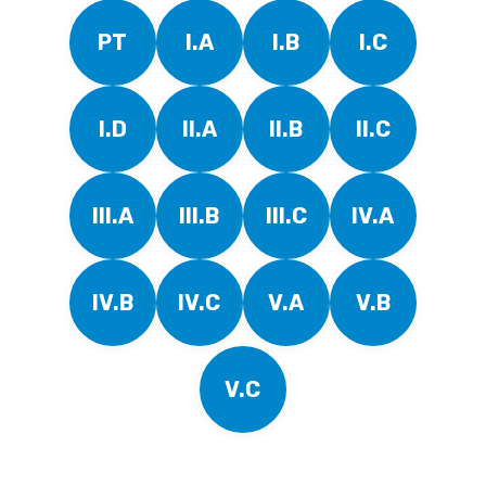
PT
I.A
I.B
I.C
I.D
II.A
II.B
II.C
III.A
III.B
III.C
IV.A
IV.B
IV.C
V.A
V.B
V.C