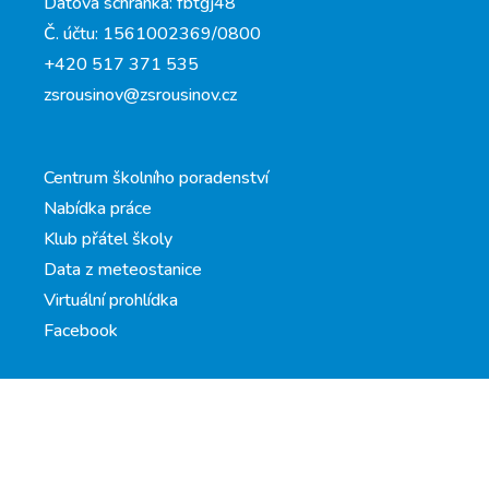
Datová schránka: fbtgj48
Č. účtu: 1561002369/0800
+420 517 371 535
zsrousinov@zsrousinov.cz
Centrum školního poradenství
Nabídka práce
Klub přátel školy
Data z meteostanice
Virtuální prohlídka
Facebook