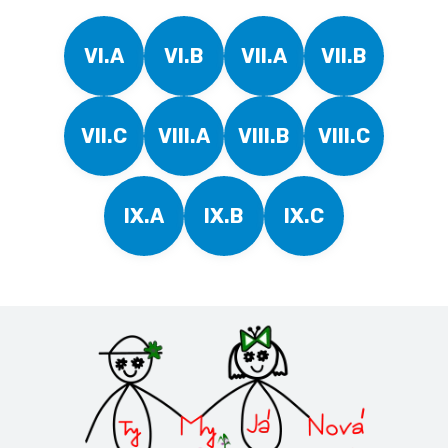
VI.A
VI.B
VII.A
VII.B
VII.C
VIII.A
VIII.B
VIII.C
IX.A
IX.B
IX.C