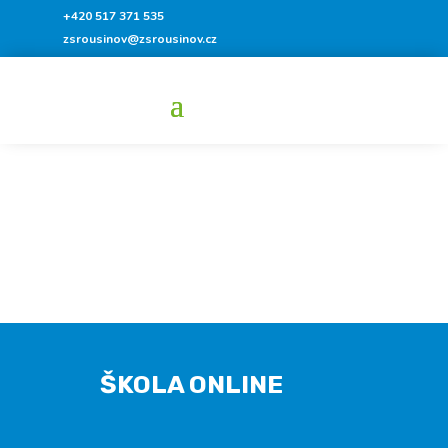
+420 517 371 535
zsrousinov@zsrousinov.cz
ŠKOLA ONLINE