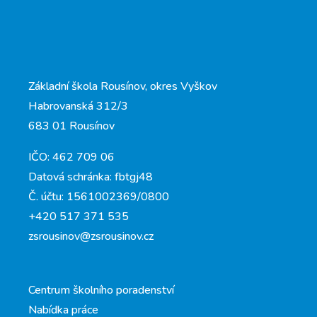
Základní škola Rousínov, okres Vyškov
Habrovanská 312/3
683 01 Rousínov
IČO: 462 709 06
Datová schránka: fbtgj48
Č. účtu: 1561002369/0800
+420 517 371 535
zsrousinov@zsrousinov.cz
Centrum školního poradenství
Nabídka práce