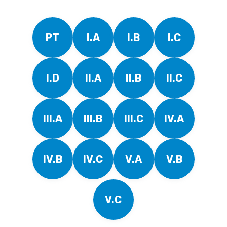
PT
I.A
I.B
I.C
I.D
II.A
II.B
II.C
III.A
III.B
III.C
IV.A
IV.B
IV.C
V.A
V.B
V.C