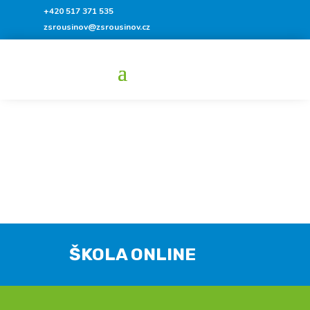
+420 517 371 535
zsrousinov@zsrousinov.cz
ŠKOLA ONLINE