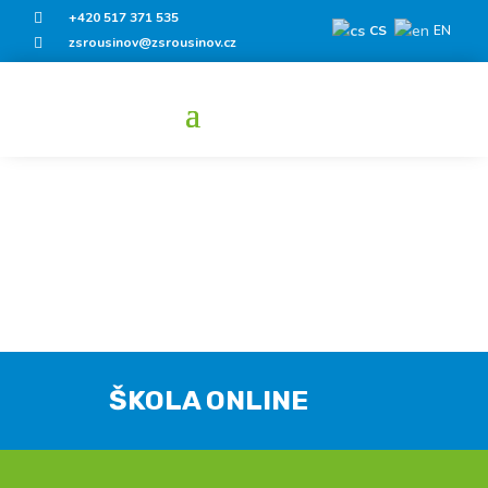
+420 517 371 535

CS
EN
zsrousinov@zsrousinov.cz

ŠKOLA ONLINE