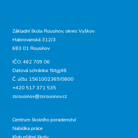
Základní škola Rousínov, okres Vyškov
Habrovanská 312/3
683 01 Rousínov
IČO: 462 709 06
Datová schránka: fbtgj48
Č. účtu: 1561002369/0800
+420 517 371 535
zsrousinov@zsrousinov.cz
Centrum školního poradenství
Nabídka práce
Klub přátel školy