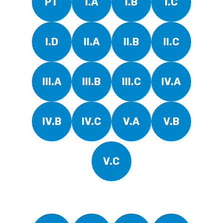
PT
I.A
I.B
I.C
I.D
II.A
II.B
II.C
III.A
III.B
III.C
IV.A
IV.B
IV.C
V.A
V.B
V.C