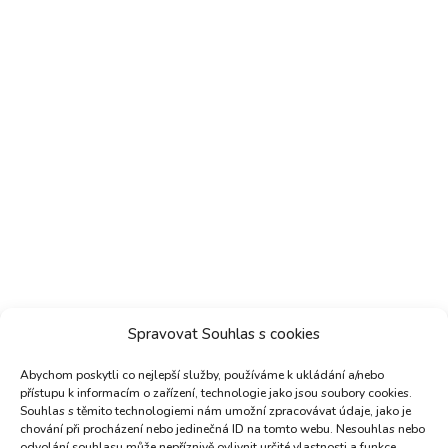
Spravovat Souhlas s cookies
Abychom poskytli co nejlepší služby, používáme k ukládání a/nebo
přístupu k informacím o zařízení, technologie jako jsou soubory cookies.
Souhlas s těmito technologiemi nám umožní zpracovávat údaje, jako je
chování při procházení nebo jedinečná ID na tomto webu. Nesouhlas nebo
odvolání souhlasu může nepříznivě ovlivnit určité vlastnosti a funkce.