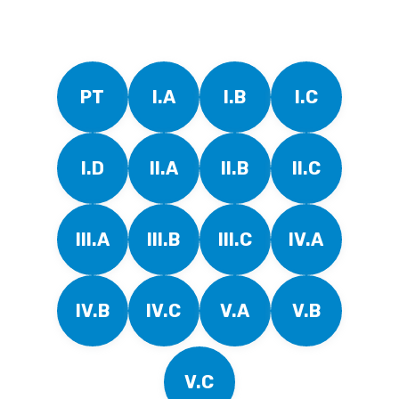
PT
I.A
I.B
I.C
I.D
II.A
II.B
II.C
III.A
III.B
III.C
IV.A
IV.B
IV.C
V.A
V.B
V.C