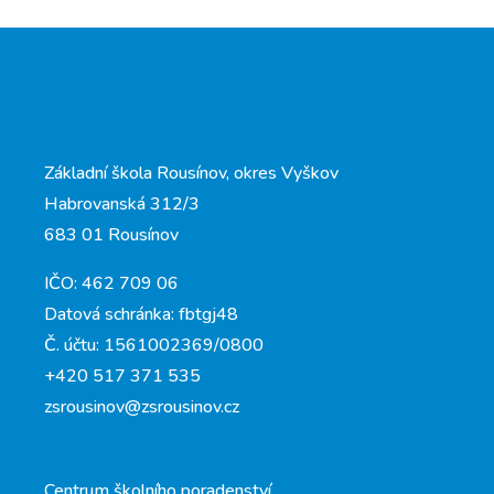
Základní škola Rousínov, okres Vyškov
Habrovanská 312/3
683 01 Rousínov
IČO: 462 709 06
Datová schránka: fbtgj48
Č. účtu: 1561002369/0800
+420 517 371 535
zsrousinov@zsrousinov.cz
Centrum školního poradenství