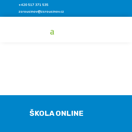
+420 517 371 535
zsrousinov@zsrousinov.cz
ŠKOLA ONLINE