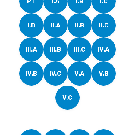
PT
I.A
I.B
I.C
I.D
II.A
II.B
II.C
III.A
III.B
III.C
IV.A
IV.B
IV.C
V.A
V.B
V.C