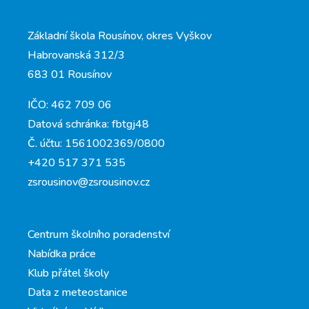
Základní škola Rousínov, okres Vyškov
Habrovanská 312/3
683 01 Rousínov
IČO: 462 709 06
Datová schránka: fbtgj48
Č. účtu: 1561002369/0800
+420 517 371 535
zsrousinov@zsrousinov.cz
Centrum školního poradenství
Nabídka práce
Klub přátel školy
Data z meteostanice