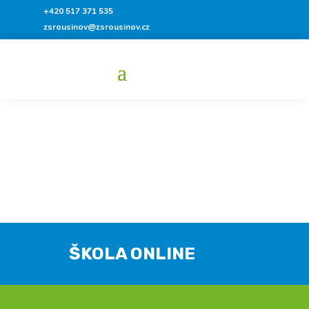
+420 517 371 535
zsrousinov@zsrousinov.cz
ŠKOLA ONLINE