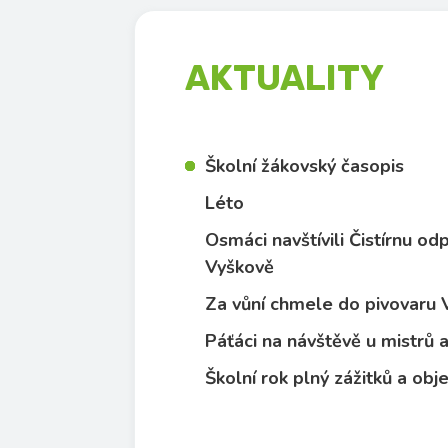
AKTUALITY
Školní žákovský časopis
Léto
Osmáci navštívili Čistírnu o
Vyškově
Za vůní chmele do pivovaru
Páťáci na návštěvě u mistrů
Školní rok plný zážitků a obj