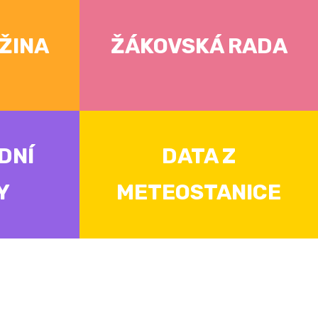
ŽINA
ŽÁKOVSKÁ RADA
DNÍ
DATA Z
Y
METEOSTANICE