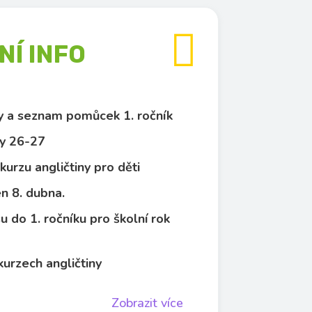

Í INFO
py a seznam pomůcek 1. ročník
y 26-27
kurzu angličtiny pro děti
n 8. dubna.
u do 1. ročníku pro školní rok
kurzech angličtiny
Zobrazit více