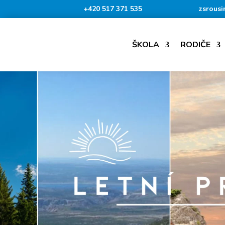
+420 517 371 535
zsrousi
ŠKOLA
RODIČE