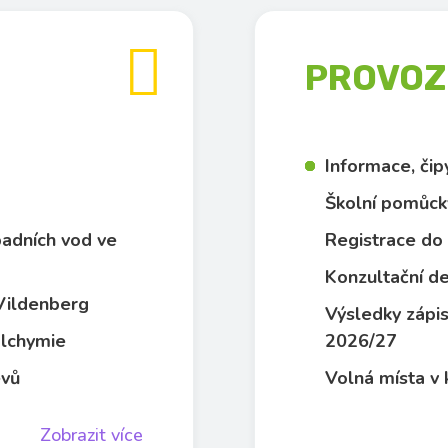

PROVOZN
Informace, či
Školní pomůck
dpadních vod ve
Registrace do 
Konzultační de
 Vildenberg
Výsledky zápis
 alchymie
2026/27
evů
Volná místa v 
Zobrazit více