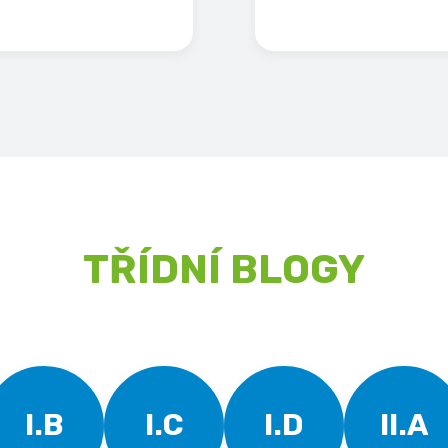
TŘÍDNÍ BLOGY
I.B
I.C
I.D
II.A