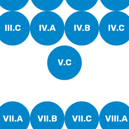
III.C
IV.A
IV.B
IV.C
V.C
VII.A
VII.B
VII.C
VIII.A