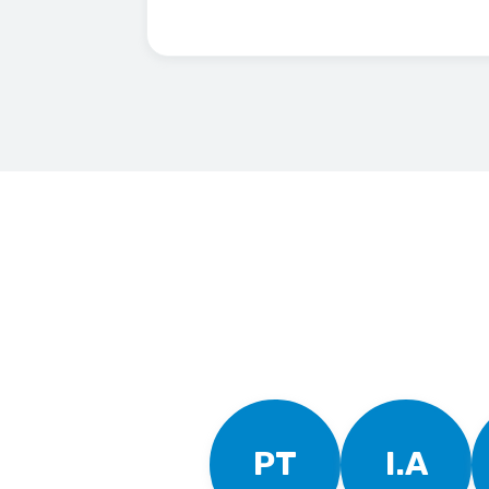
PT
I.A