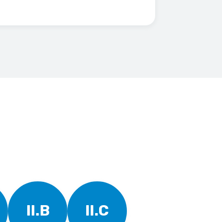
II.B
II.C