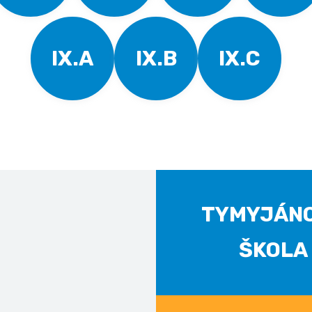
IX.A
IX.B
IX.C
TYMYJÁN
ŠKOLA