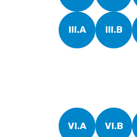
III.A
III.B
VI.A
VI.B