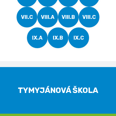
VII.C
VIII.A
VIII.B
VIII.C
IX.A
IX.B
IX.C
TYMYJÁNOVÁ ŠKOLA