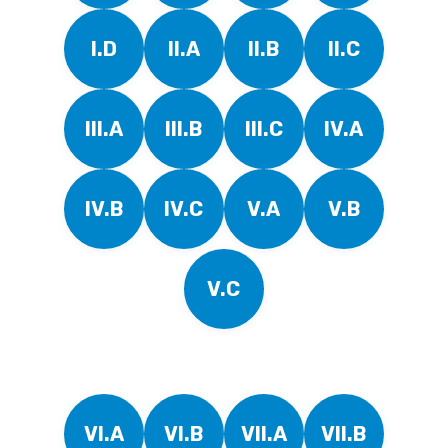
I.D
II.A
II.B
II.C
III.A
III.B
III.C
IV.A
IV.B
IV.C
V.A
V.B
V.C
VI.A
VI.B
VII.A
VII.B