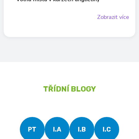
Zobrazit více
TŘÍDNÍ BLOGY
PT
I.A
I.B
I.C