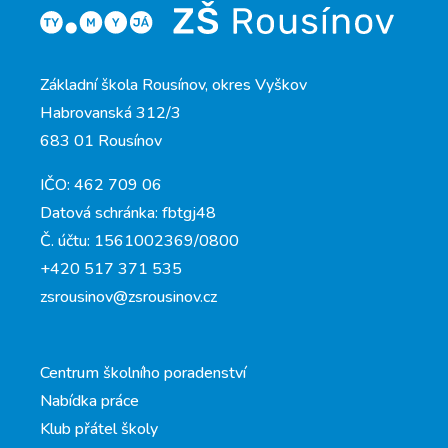
Základní škola Rousínov, okres Vyškov
Habrovanská 312/3
683 01 Rousínov
IČO: 462 709 06
Datová schránka: fbtgj48
Č. účtu: 1561002369/0800
+420 517 371 535
zsrousinov@zsrousinov.cz
Centrum školního poradenství
Nabídka práce
Klub přátel školy