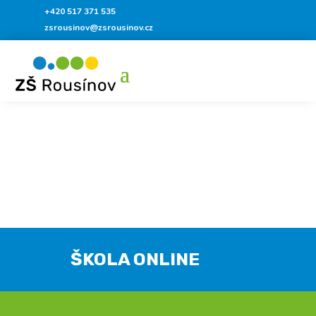
+420 517 371 535
zsrousinov@zsrousinov.cz
ŠKOLA ONLINE