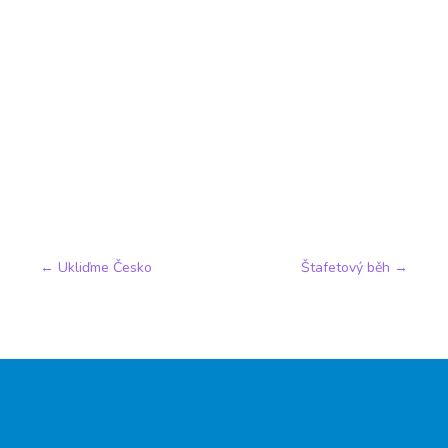
←
Ukliďme Česko
Štafetový běh
→