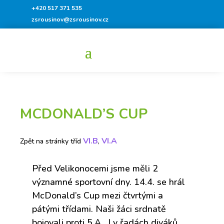
+420 517 371 535
zsrousinov@zsrousinov.cz
MCDONALD’S CUP
VI.B
VI.A
Zpět na stránky tříd
,
Před Velikonocemi jsme měli 2
významné sportovní dny. 14.4. se hrál
McDonald’s Cup mezi čtvrtými a
pátými třídami. Naši žáci srdnatě
bojovali proti 5.A. I v řadách diváků