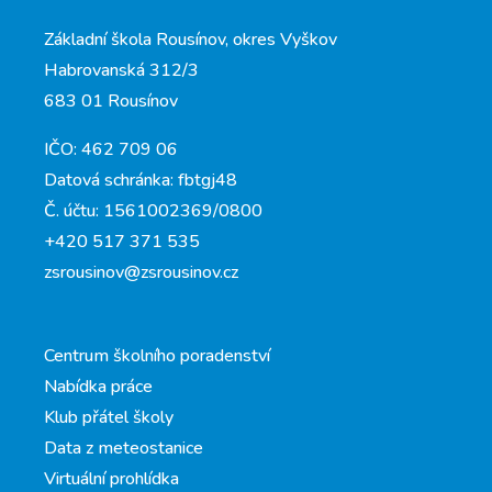
Základní škola Rousínov, okres Vyškov
Habrovanská 312/3
683 01 Rousínov
IČO: 462 709 06
Datová schránka: fbtgj48
Č. účtu: 1561002369/0800
+420 517 371 535
zsrousinov@zsrousinov.cz
Centrum školního poradenství
Nabídka práce
Klub přátel školy
Data z meteostanice
Virtuální prohlídka