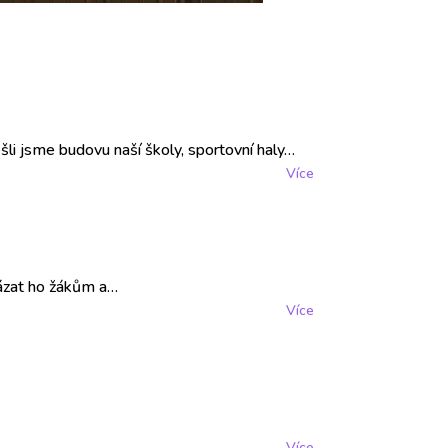
li jsme budovu naší školy, sportovní haly…
Více
kázat ho žákům a…
Více
Více