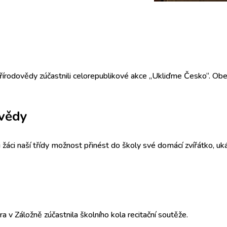
řírodovědy zúčastnili celorepublikové akce „Ukliďme Česko“. Obeš
ovědy
 žáci naší třídy možnost přinést do školy své domácí zvířátko, u
ra v Záložně zúčastnila školního kola recitační soutěže.