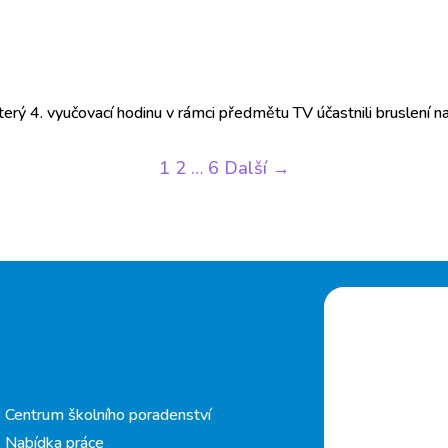
terý 4. vyučovací hodinu v rámci předmětu TV účastnili bruslení 
1
2
…
6
Další →
Centrum školního poradenství
Nabídka práce