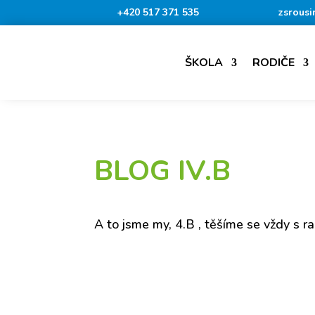
+420 517 371 535
zsrousi
ŠKOLA
RODIČE
BLOG IV.B
A to jsme my, 4.B , těšíme se vždy s r