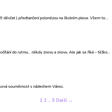
i a 9 děvčat ) předtančení polonézou na školním plese. Všem to…
počítání do rytmu… někdy znovu a znovu. Ale jak se říká – těžko…
Osová souměrnost s nádechem Vánoc.
1
2
…
5
Další →