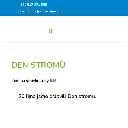
+420 517 371 535
zsrousinov@zsrousinov.cz
DEN STROMŮ
II.B
Zpět na stránku třídy
20.října jsme oslavili Den stromů.