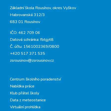
Základní škola Rousínov, okres Vyškov
Habrovanská 312/3
683 01 Rousínov
IČO: 462 709 06
Datová schránka: fbtgj48
Č. účtu: 1561002369/0800
+420 517 371 535
zsrousinov@zsrousinov.cz
Centrum školního poradenství
Nabídka práce
Klub přátel školy
Data z meteostanice
Virtuální prohlídka