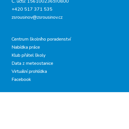
Č. účtu: 1561002369/0800
+420 517 371 535
zsrousinov@zsrousinov.cz
Centrum školního poradenství
Nabídka práce
Klub přátel školy
Data z meteostanice
Virtuální prohlídka
Facebook