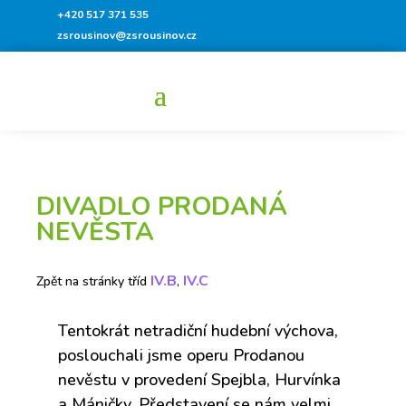
+420 517 371 535
zsrousinov@zsrousinov.cz
DIVADLO PRODANÁ
NEVĚSTA
IV.B
IV.C
Zpět na stránky tříd
,
Tentokrát netradiční hudební výchova,
poslouchali jsme operu Prodanou
nevěstu v provedení Spejbla, Hurvínka
a Máničky. Představení se nám velmi