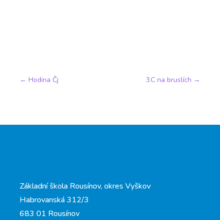
←
Hodina Čj
3.C na bruslích
→
Základní škola Rousínov, okres Vyškov
Habrovanská 312/3
683 01 Rousínov