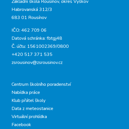
Základní škola Rousínov, okres Vyškov
Habrovanská 312/3
683 01 Rousínov
IČO: 462 709 06
Datová schránka: fbtgj48
Č. účtu: 1561002369/0800
+420 517 371 535
zsrousinov@zsrousinov.cz
Centrum školního poradenství
Nabídka práce
Klub přátel školy
Data z meteostanice
Virtuální prohlídka
Facebook