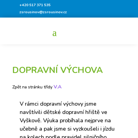
+420 517 371 535
zsrousinov@zsrousinov.cz
DOPRAVNÍ VÝCHOVA
V.A
Zpět na stránku třídy
V rámci dopravní výchovy jsme
navštívili dětské dopravní hřiště ve
Vyškově. Výuka probíhala nejprve na
učebně a pak jsme si vyzkoušeli i jízdu
na kolech podle pravidel silničního