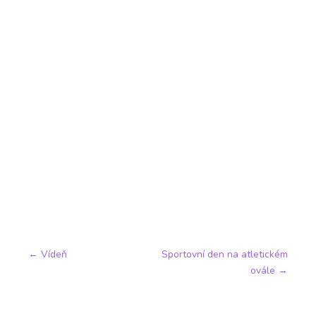
←
Vídeň
Sportovní den na atletickém
ovále
→