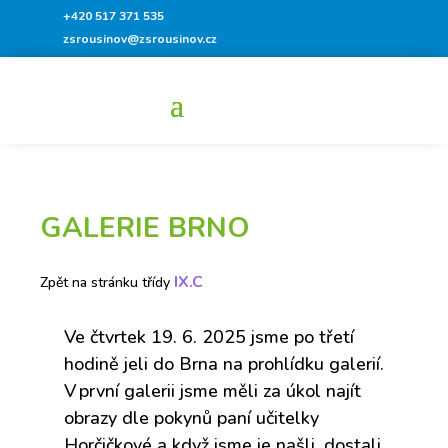
+420 517 371 535
zsrousinov@zsrousinov.cz
GALERIE BRNO
IX.C
Zpět na stránku třídy
Ve čtvrtek
19.
6.
2025
jsme po třetí
hodině jeli do Brna na prohlídku galerií.
V první galerii jsme měli za úkol najít
obrazy dle pokynů paní učitelky
Horčičkové
a když jsme je našli, dostali