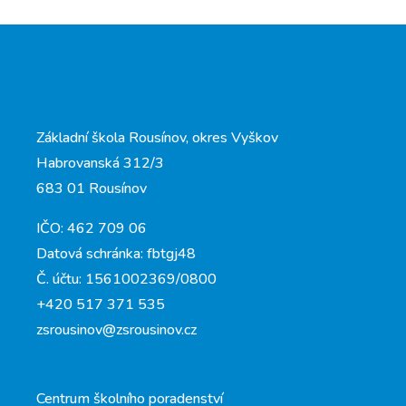
Základní škola Rousínov, okres Vyškov
Habrovanská 312/3
683 01 Rousínov
IČO: 462 709 06
Datová schránka: fbtgj48
Č. účtu: 1561002369/0800
+420 517 371 535
zsrousinov@zsrousinov.cz
Centrum školního poradenství