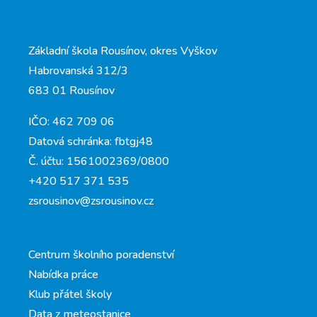
Základní škola Rousínov, okres Vyškov
Habrovanská 312/3
683 01 Rousínov
IČO: 462 709 06
Datová schránka: fbtgj48
Č. účtu: 1561002369/0800
+420 517 371 535
zsrousinov@zsrousinov.cz
Centrum školního poradenství
Nabídka práce
Klub přátel školy
Data z meteostanice