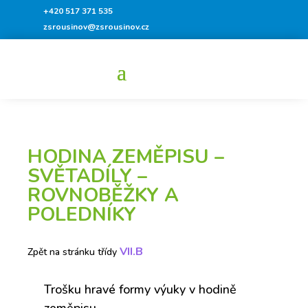
+420 517 371 535
zsrousinov@zsrousinov.cz
HODINA ZEMĚPISU –
SVĚTADÍLY –
ROVNOBĚŽKY A
POLEDNÍKY
VII.B
Zpět na stránku třídy
Trošku hravé formy výuky v hodině