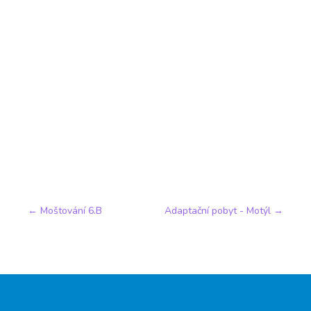
←
Moštování 6.B
Adaptační pobyt - Motýl
→