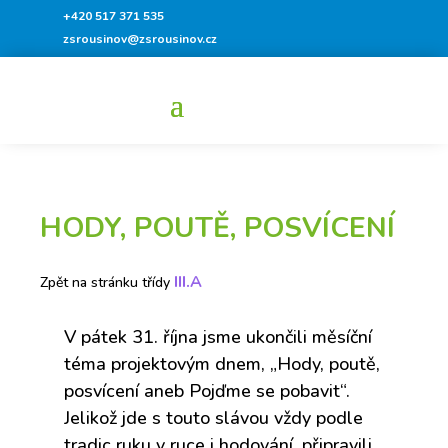
+420 517 371 535
zsrousinov@zsrousinov.cz
HODY, POUTĚ, POSVÍCENÍ
III.A
Zpět na stránku třídy
V pátek 31. října jsme ukončili měsíční
téma projektovým dnem, „Hody, poutě,
posvícení aneb Pojďme se pobavit“.
Jelikož jde s touto slávou vždy podle
tradic ruku v ruce i hodování, připravili