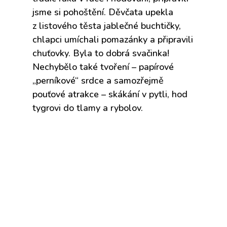
jsme si pohoštění. Děvčata upekla
z listového těsta jablečné buchtičky,
chlapci umíchali pomazánky a připravili
chuťovky. Byla to dobrá svačinka!
Nechybělo také tvoření – papírové
„perníkové“ srdce a samozřejmě
pouťové atrakce – skákání v pytli, hod
tygrovi do tlamy a rybolov.