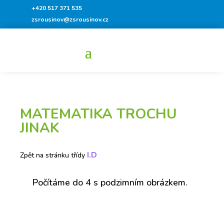
+420 517 371 535
zsrousinov@zsrousinov.cz
MATEMATIKA TROCHU
JINAK
I.D
Zpět na stránku třídy
Počítáme do 4 s podzimním obrázkem.