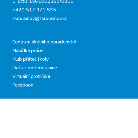
Č. účtu: 1561002369/0800
+420 517 371 535
zsrousinov@zsrousinov.cz
Centrum školního poradenství
Nabídka práce
Klub přátel školy
Data z meteostanice
Virtuální prohlídka
Facebook