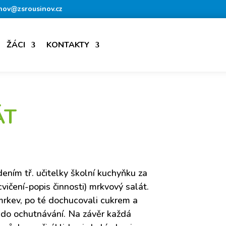
nov@zsrousinov.cz
ŽÁCI
KONTAKTY
ÁT
dením tř. učitelky školní kuchyňku za
vičení-popis činnosti) mrkvový salát.
 mrkev, po té dochucovali cukrem a
í do ochutnávání. Na závěr každá