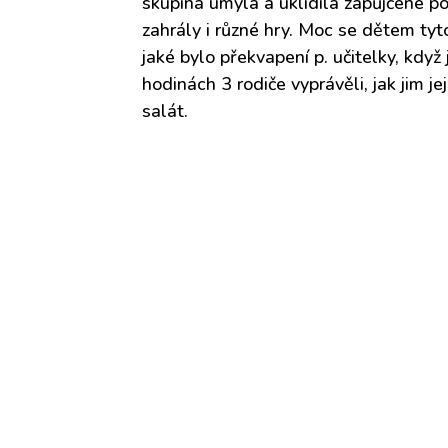
skupina umyla a uklidila zapůjčené po
zahrály i různé hry. Moc se dětem tyto 
jaké bylo překvapení p. učitelky, když 
hodinách 3 rodiče vyprávěli, jak jim j
salát.