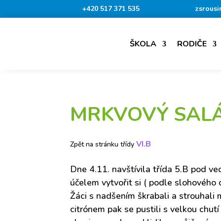
+420 517 371 535
zsrousi
ŠKOLA
RODIČE
MRKVOVÝ SAL
VI.B
Zpět na stránku třídy
Dne 4.11. navštívila třída 5.B pod ve
účelem vytvořit si ( podle slohového c
Žáci s nadšením škrabali a strouhali
citrónem pak se pustili s velkou chut