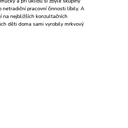
můcky a při úklidu si zbylé skupiny
netradiční pracovní činnosti líbily. A
jí na nejbližších konzultačních
ejich děti doma sami vyrobily mrkvový