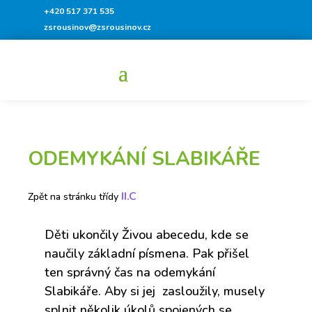
+420 517 371 535
zsrousinov@zsrousinov.cz
ODEMYKÁNÍ SLABIKÁŘE
II.C
Zpět na stránku třídy
Děti ukončily Živou abecedu, kde se
naučily základní písmena. Pak přišel
ten správný čas na odemykání
Slabikáře. Aby si jej zasloužily, musely
splnit několik úkolů spojených se