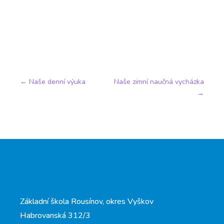
←
Naše denní výuka
Naše zimní naučná vycházka
→
Základní škola Rousínov, okres Vyškov
Habrovanská 312/3