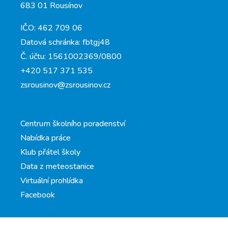
683 01 Rousínov
IČO: 462 709 06
Datová schránka: fbtgj48
Č. účtu: 1561002369/0800
+420 517 371 535
zsrousinov@zsrousinov.cz
Centrum školního poradenství
Nabídka práce
Klub přátel školy
Data z meteostanice
Virtuální prohlídka
Facebook