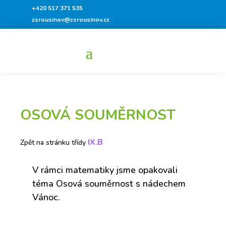
+420 517 371 535
zsrousinov@zsrousinov.cz
OSOVÁ SOUMĚRNOST
IX.B
Zpět na stránku třídy
V rámci matematiky jsme opakovali
téma Osová souměrnost s nádechem
Vánoc.