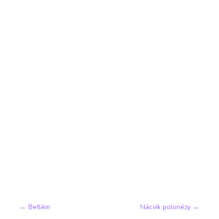
←
Betlém
Nácvik polonézy
→