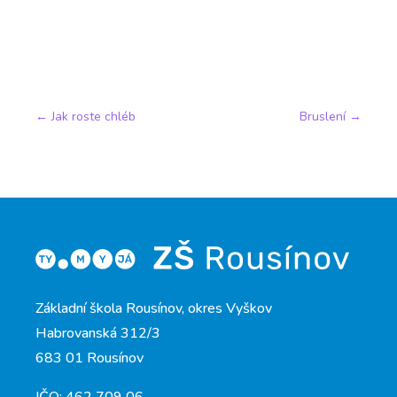
←
Jak roste chléb
Bruslení
→
Základní škola Rousínov, okres Vyškov
Habrovanská 312/3
683 01 Rousínov
IČO: 462 709 06