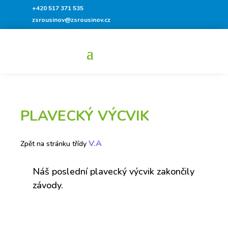
+420 517 371 535
zsrousinov@zsrousinov.cz
PLAVECKÝ VÝCVIK
V.A
Zpět na stránku třídy
Náš poslední plavecký výcvik zakončily
závody.