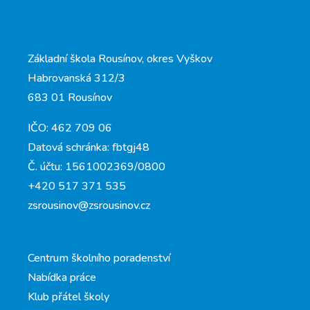
Základní škola Rousínov, okres Vyškov
Habrovanská 312/3
683 01 Rousínov
IČO: 462 709 06
Datová schránka: fbtgj48
Č. účtu: 1561002369/0800
+420 517 371 535
zsrousinov@zsrousinov.cz
Centrum školního poradenství
Nabídka práce
Klub přátel školy