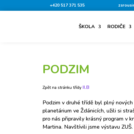
+420 517 371 535
zsrousi
ŠKOLA
RODIČE
PODZIM
II.B
Zpět na stránku třídy
Podzim v druhé třídě byl plný nových 
planetárium ve Ždánicích, užili si st
pro nás připravily krásný program v kn
Martina. Navštívili jsme výstavu ZUŠ.