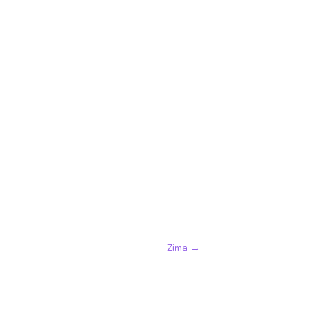
Zima
→