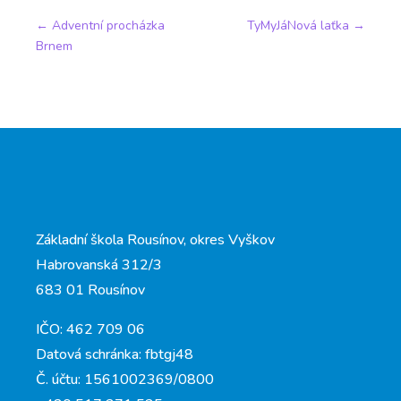
←
Adventní procházka
TyMyJáNová laťka
→
Brnem
Základní škola Rousínov, okres Vyškov
Habrovanská 312/3
683 01 Rousínov
IČO: 462 709 06
Datová schránka: fbtgj48
Č. účtu: 1561002369/0800