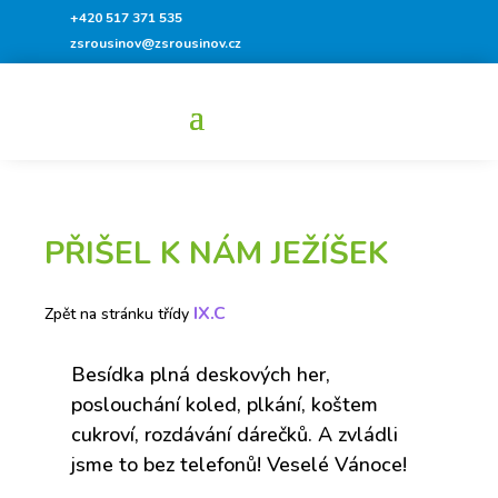
+420 517 371 535
zsrousinov@zsrousinov.cz
PŘIŠEL K NÁM JEŽÍŠEK
IX.C
Zpět na stránku třídy
Besídka plná deskových her,
poslouchání koled, plkání, koštem
cukroví, rozdávání dárečků. A zvládli
jsme to bez telefonů! Veselé Vánoce!