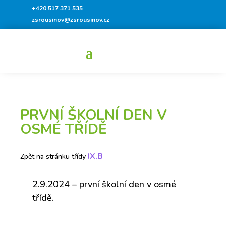
+420 517 371 535
zsrousinov@zsrousinov.cz
PRVNÍ ŠKOLNÍ DEN V
OSMÉ TŘÍDĚ
IX.B
Zpět na stránku třídy
2.9.2024 – první školní den v osmé
třídě.