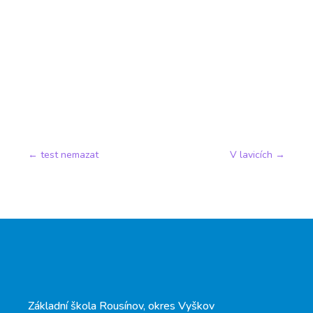
←
test nemazat
V lavicích
→
Základní škola Rousínov, okres Vyškov