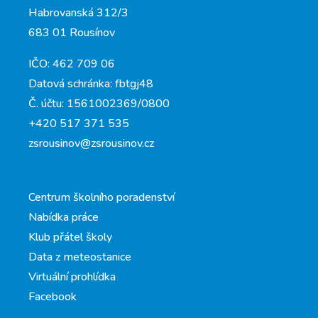
Habrovanská 312/3
683 01 Rousínov
IČO: 462 709 06
Datová schránka: fbtgj48
Č. účtu: 1561002369/0800
+420 517 371 535
zsrousinov@zsrousinov.cz
Centrum školního poradenství
Nabídka práce
Klub přátel školy
Data z meteostanice
Virtuální prohlídka
Facebook