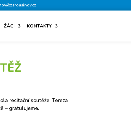
nov@zsrousinov.cz
ŽÁCI
KONTAKTY
UTĚŽ
kola recitační soutěže. Tereza
tě – gratulujeme.