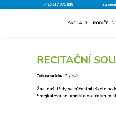
+420 517 371 535
zsrousi
ŠKOLA
RODIČE
RECITAČNÍ SO
V.A
Zpět na stránku třídy
Žáci naší třídy se zúčastnili školního 
Smejkalová se umístila na třetím mís