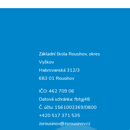
Základní škola Rousínov, okres
Vyškov
Habrovanská 312/3
683 01 Rousínov
IČO: 462 709 06
Datová schránka: fbtgj48
Č. účtu: 1561002369/0800
+420 517 371 535
zsrousinov@zsrousinov.cz