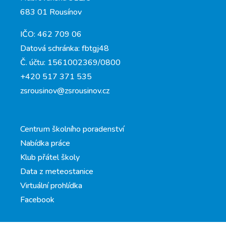
683 01 Rousínov
IČO: 462 709 06
Datová schránka: fbtgj48
Č. účtu: 1561002369/0800
+420 517 371 535
zsrousinov@zsrousinov.cz
Centrum školního poradenství
Nabídka práce
Klub přátel školy
Data z meteostanice
Virtuální prohlídka
Facebook