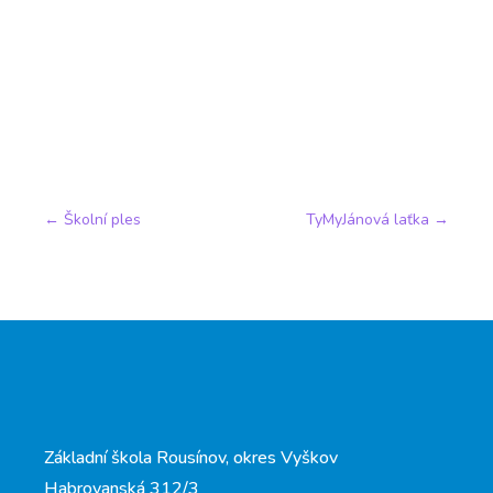
←
Školní ples
TyMyJánová laťka
→
Základní škola Rousínov, okres Vyškov
Habrovanská 312/3