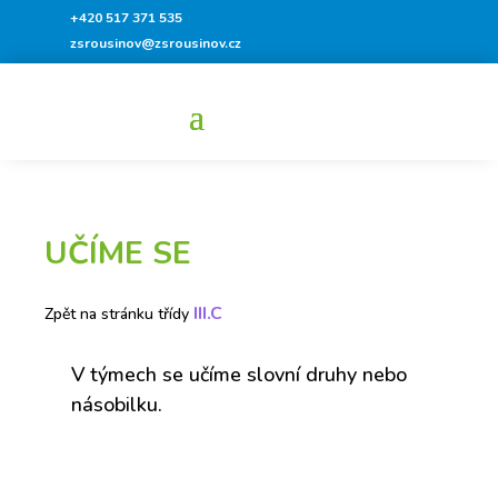
+420 517 371 535
zsrousinov@zsrousinov.cz
UČÍME SE
III.C
Zpět na stránku třídy
V týmech se učíme slovní druhy nebo
násobilku.