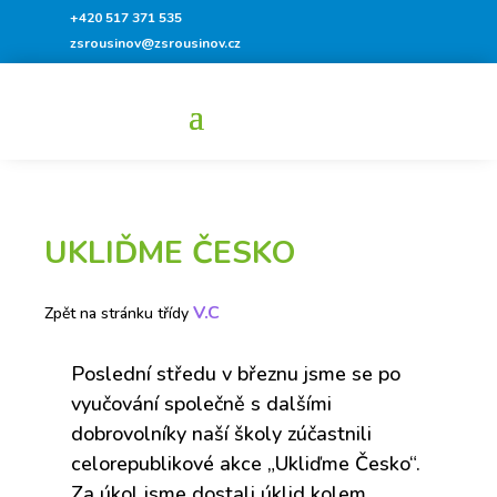
+420 517 371 535
zsrousinov@zsrousinov.cz
UKLIĎME ČESKO
V.C
Zpět na stránku třídy
Poslední středu v březnu jsme se po
vyučování společně s dalšími
dobrovolníky naší školy zúčastnili
celorepublikové akce „Ukliďme Česko“.
Za úkol jsme dostali úklid kolem