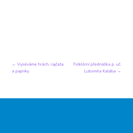
←
Vyséváme hrách, rajčata
Folklórní přednáška p. uč.
a papriky
Lubomíra Kalába
→