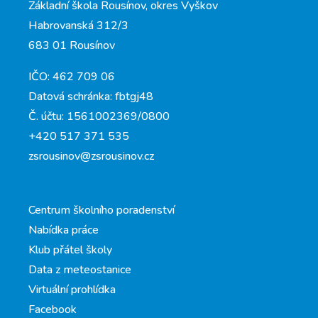
Základní škola Rousínov, okres Vyškov
Habrovanská 312/3
683 01 Rousínov
IČO: 462 709 06
Datová schránka: fbtgj48
Č. účtu: 1561002369/0800
+420 517 371 535
zsrousinov@zsrousinov.cz
Centrum školního poradenství
Nabídka práce
Klub přátel školy
Data z meteostanice
Virtuální prohlídka
Facebook