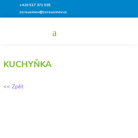
+420 517 371 535
zsrousinov@zsrousinov.cz
KUCHYŇKA
<< Zpět