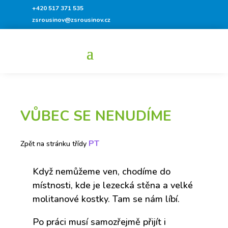
+420 517 371 535
zsrousinov@zsrousinov.cz
VŮBEC SE NENUDÍME
PT
Zpět na stránku třídy
Když nemůžeme ven, chodíme do
místnosti, kde je lezecká stěna a velké
molitanové kostky. Tam se nám líbí.
Po práci musí samozřejmě přijít i