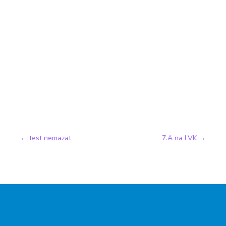
←
test nemazat
7.A na LVK
→