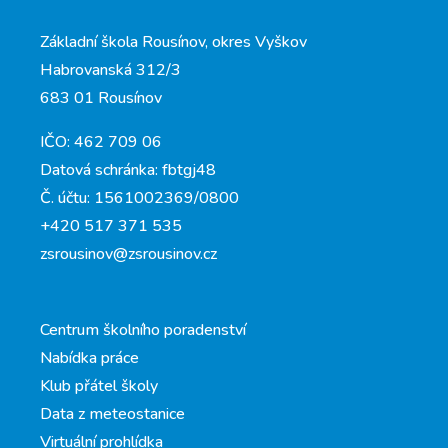
Základní škola Rousínov, okres Vyškov
Habrovanská 312/3
683 01 Rousínov
IČO: 462 709 06
Datová schránka: fbtgj48
Č. účtu: 1561002369/0800
+420 517 371 535
zsrousinov@zsrousinov.cz
Centrum školního poradenství
Nabídka práce
Klub přátel školy
Data z meteostanice
Virtuální prohlídka