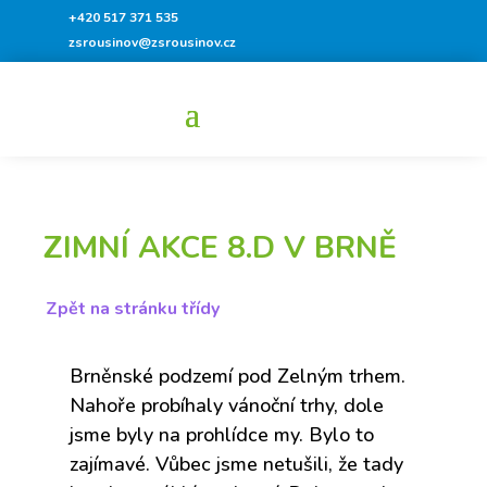
+420 517 371 535
zsrousinov@zsrousinov.cz
ZIMNÍ AKCE 8.D V BRNĚ
Zpět na stránku třídy
Brněnské podzemí pod Zelným trhem.
Nahoře probíhaly vánoční trhy, dole
jsme byly na prohlídce my. Bylo to
zajímavé. Vůbec jsme netušili, že tady