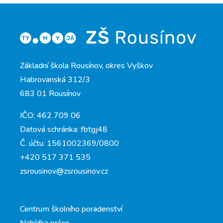
Základní škola Rousínov, okres Vyškov
Habrovanská 312/3
683 01 Rousínov
IČO: 462 709 06
Datová schránka: fbtgj48
Č. účtu: 1561002369/0800
+420 517 371 535
zsrousinov@zsrousinov.cz
Centrum školního poradenství
Nabídka práce