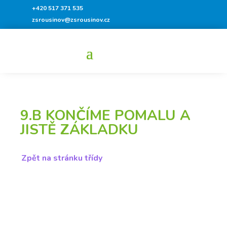
+420 517 371 535
zsrousinov@zsrousinov.cz
9.B KONČÍME POMALU A
JISTĚ ZÁKLADKU
Zpět na stránku třídy