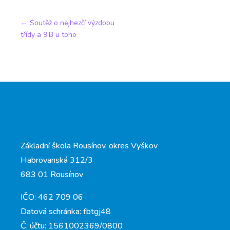
←
Soutěž o nejhezčí výzdobu
třídy a 9.B u toho
Základní škola Rousínov, okres Vyškov
Habrovanská 312/3
683 01 Rousínov
IČO: 462 709 06
Datová schránka: fbtgj48
Č. účtu: 1561002369/0800