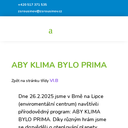
+420 517 371 535
zsrousinov@zsrousinov.cz
ABY KLIMA BYLO PRIMA
VI.B
Zpět na stránku třídy
Dne 26.2.2025 jsme v Brně na Lipce
(enviromentální centrum) navštívili
přírodovědný program: ABY KLIMA
BYLO PRIMA. Díky různým hrám jsme
se dozvěděli o oteplování planety