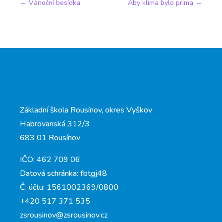
←
Vánoční besídka
Aby klima bylo prima
→
Základní škola Rousínov, okres Vyškov
Habrovanská 312/3
683 01 Rousínov
IČO: 462 709 06
Datová schránka: fbtgj48
Č. účtu: 1561002369/0800
+420 517 371 535
zsrousinov@zsrousinov.cz