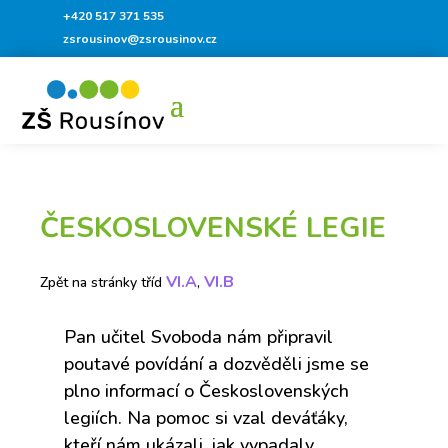
+420 517 371 535
zsrousinov@zsrousinov.cz
ČESKOSLOVENSKÉ LEGIE
VI.A
VI.B
Zpět na stránky tříd
,
Pan učitel Svoboda nám připravil
poutavé povídání a dozvěděli jsme se
plno informací o Československých
legiích. Na pomoc si vzal deváťáky,
kteří nám ukázali, jak vypadaly