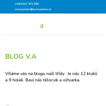
+420 517 371 535
zsrousinov@zsrousinov.cz
BLOG V.A
Vítáme vás na blogu naší třídy. Je nás 12 kluků
a 9 holek. Baví nás tělocvik a výtvarka.