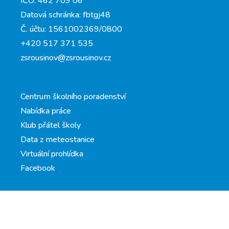
IČO: 462 709 06
Datová schránka: fbtgj48
Č. účtu: 1561002369/0800
+420 517 371 535
zsrousinov@zsrousinov.cz
Centrum školního poradenství
Nabídka práce
Klub přátel školy
Data z meteostanice
Virtuální prohlídka
Facebook