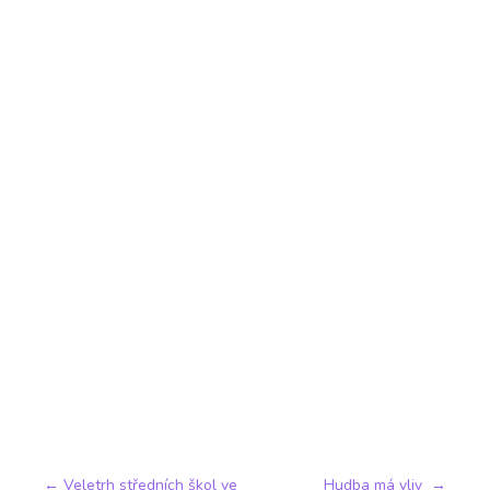
←
Veletrh středních škol ve
Hudba má vliv
→