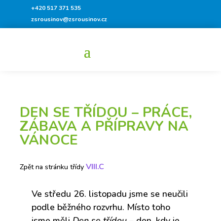
+420 517 371 535
zsrousinov@zsrousinov.cz
DEN SE TŘÍDOU – PRÁCE,
ZÁBAVA A PŘÍPRAVY NA
VÁNOCE
VIII.C
Zpět na stránku třídy
Ve středu 26. listopadu jsme se neučili
podle běžného rozvrhu. Místo toho
jsme měli
Den se třídou
– den, kdy je