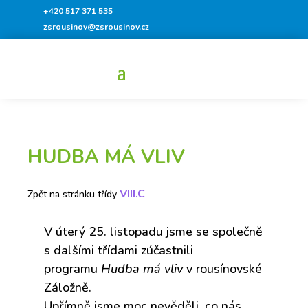
+420 517 371 535
zsrousinov@zsrousinov.cz
HUDBA MÁ VLIV
VIII.C
Zpět na stránku třídy
V úterý 25. listopadu jsme se společně
s dalšími třídami zúčastnili
programu
Hudba má vliv
v rousínovské
Záložně.
Upřímně jsme moc nevěděli, co nás