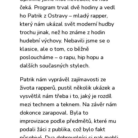
čeká. Program trval dvě hodiny a vedl
ho Patrik z Ostravy – mladý rapper,
který nám ukázal svět moderní hudby
trochu jinak, než ho známe z hodin
hudební výchovy. Nebavili jsme se o
klasice, ale o tom, co běžně
posloucháme – o rapu, hip hopu a
dalších současných stylech.
Patrik nám vyprávěl zajímavosti ze
života rapperů, pustil několik ukázek a
vysvětlil nám třeba i to, jaký je rozdíl
mezi technem a teknem. Na závěr nám
dokonce zarapoval. Byla to
improvizace podle předmětů, které mu
podali žáci z publika, což bylo fakt
působivé. Dva dobrovolníci si pak mohli