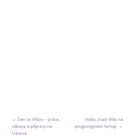
←
Den se třídou – práce,
Holky z naší třídy na
zábava a přípravy na
pingpongovém turnaji
→
Vánoce