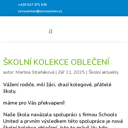
+420 517 371 535
zsrousinov@zsrousinov.cz
ŠKOLNÍ KOLEKCE OBLEČENÍ
autor:
Martina Straňáková
|
Zář 11, 2025
|
Školní aktuality
Vážení rodiče, milí žáci, drazí kolegové, přátelé
školy,
máme pro Vás překvapení!
Naše škola navázala spolupráci s firmou Schools
United a prvním výsledkem této spolupráce je nová
školní kolekce oblečení. Jste to právě Vy, kdo