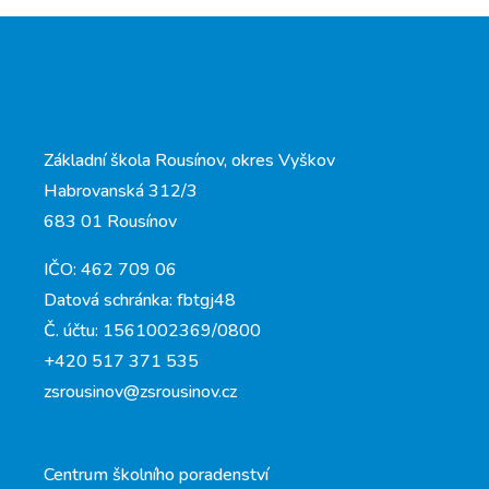
Základní škola Rousínov, okres Vyškov
Habrovanská 312/3
683 01 Rousínov
IČO: 462 709 06
Datová schránka: fbtgj48
Č. účtu: 1561002369/0800
+420 517 371 535
zsrousinov@zsrousinov.cz
Centrum školního poradenství