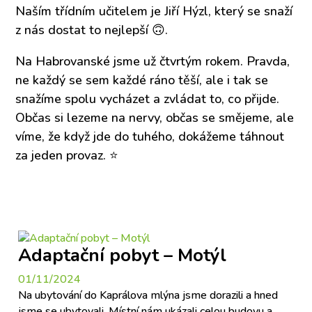
Naším třídním učitelem je Jiří Hýzl, který se snaží
z nás dostat to nejlepší 🙃.
Na Habrovanské jsme už čtvrtým rokem. Pravda,
ne každý se sem každé ráno těší, ale i tak se
snažíme spolu vycházet a zvládat to, co přijde.
Občas si lezeme na nervy, občas se smějeme, ale
víme, že když jde do tuhého, dokážeme táhnout
za jeden provaz. ⭐
Adaptační pobyt – Motýl
01/11/2024
Na ubytování do Kaprálova mlýna jsme dorazili a hned
jsme se ubytovali. Místní nám ukázali celou budovu a