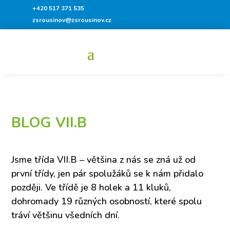
+420 517 371 535
zsrousinov@zsrousinov.cz
BLOG VII.B
Jsme třída VII.B – většina z nás se zná už od
první třídy, jen pár spolužáků se k nám přidalo
později. Ve třídě je 8 holek a 11 kluků,
dohromady 19 různých osobností, které spolu
tráví většinu všedních dní.