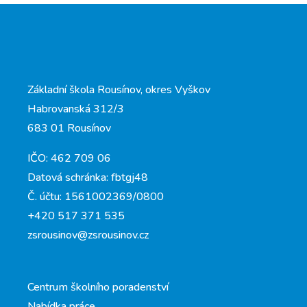
Základní škola Rousínov, okres Vyškov
Habrovanská 312/3
683 01 Rousínov
IČO: 462 709 06
Datová schránka: fbtgj48
Č. účtu: 1561002369/0800
+420 517 371 535
zsrousinov@zsrousinov.cz
Centrum školního poradenství
Nabídka práce