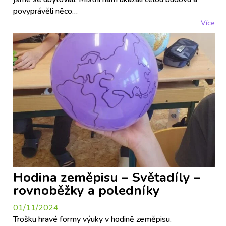
povyprávěli něco…
Více
Hodina zeměpisu – Světadíly –
rovnoběžky a poledníky
01/11/2024
Trošku hravé formy výuky v hodině zeměpisu.