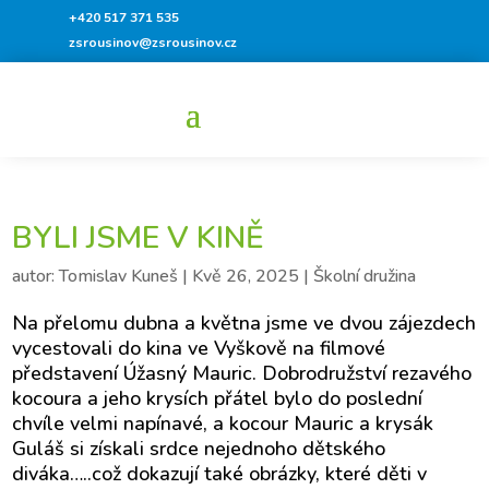
+420 517 371 535
zsrousinov@zsrousinov.cz
BYLI JSME V KINĚ
autor:
Tomislav Kuneš
|
Kvě 26, 2025
|
Školní družina
Na přelomu dubna a května jsme ve dvou zájezdech
vycestovali do kina ve Vyškově na filmové
představení Úžasný Mauric. Dobrodružství rezavého
kocoura a jeho krysích přátel bylo do poslední
chvíle velmi napínavé, a kocour Mauric a krysák
Guláš si získali srdce nejednoho dětského
diváka…..což dokazují také obrázky, které děti v