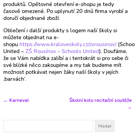
produktů. Opětovné otevření e-shopu je tedy
časově omezené. Po uplynutí 20 dnů firma vyrobí a
doručí objednané zboží.
Oblečení i další produkty s logem naší školy si
můžete objednat na e-
shopu
https://www.kraloveskoly.cz/zsrousinov/
(Schoo
United –
ZŠ Rousínov – Schools United
). Doufáme,
že se Vám nabídka zalíbí a i tentokrát si pro sebe či
své blízké něco zakoupíme a my tak budeme mít
možnost potkávat nejen žáky naší školy v jejích
‚barvách‘.
←
Karneval
Školní kolo recitační soutěže
→
Vyhledávání