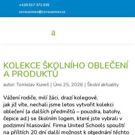
+420 517 371 535
zsrousinov@zsrousinov.cz
KOLEKCE ŠKOLNÍHO OBLEČENÍ
A PRODUKTŮ
autor:
Tomislav Kuneš
|
Úno 25, 2026
|
Školní aktuality
Vážení rodiče, milí žáci, drazí kolegové,
jak již víte, nechali jsme letos vytvořit kolekci
oblečení (a dalších předmětů – pouzdra, batohy,
čepice ad.) se školním logem, které jste vybrali v
podzimní hlasování. Firma United Schools spouští
na příštích 20 dní další možnost k objednání těchto