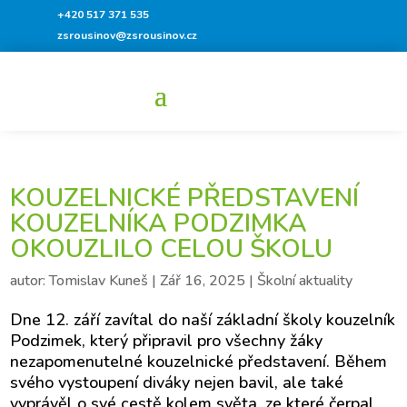
+420 517 371 535
zsrousinov@zsrousinov.cz
KOUZELNICKÉ PŘEDSTAVENÍ
KOUZELNÍKA PODZIMKA
OKOUZLILO CELOU ŠKOLU
autor:
Tomislav Kuneš
|
Zář 16, 2025
|
Školní aktuality
Dne 12. září zavítal do naší základní školy kouzelník
Podzimek, který připravil pro všechny žáky
nezapomenutelné kouzelnické představení. Během
svého vystoupení diváky nejen bavil, ale také
vyprávěl o své cestě kolem světa, ze které čerpal