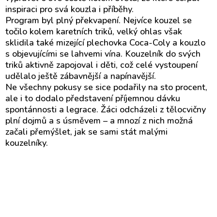
inspiraci pro svá kouzla i příběhy.
Program byl plný překvapení. Nejvíce kouzel se
točilo kolem karetních triků, velký ohlas však
sklidila také mizející plechovka Coca-Coly a kouzlo
s objevujícími se lahvemi vína. Kouzelník do svých
triků aktivně zapojoval i děti, což celé vystoupení
udělalo ještě zábavnější a napínavější.
Ne všechny pokusy se sice podařily na sto procent,
ale i to dodalo představení příjemnou dávku
spontánnosti a legrace. Žáci odcházeli z tělocvičny
plní dojmů a s úsměvem – a mnozí z nich možná
začali přemýšlet, jak se sami stát malými
kouzelníky.