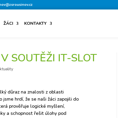
nov@zsrousinov.cz
ŽÁCI
KONTAKTY
 V SOUTĚŽI IT-SLOT
ktuality
lký důraz na znalosti z oblasti
 jsme hrdí, že se naši žáci zapojili do
která prověřuje logické myšlení,
tiky a schopnost řešit úlohy pod