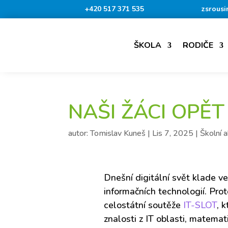
+420 517 371 535
zsrousi
ŠKOLA
RODIČE
NAŠI ŽÁCI OPĚT
autor:
Tomislav Kuneš
|
Lis 7, 2025
|
Školní a
Dnešní digitální svět klade ve
informačních technologií. Proto
celostátní soutěže
IT-SLOT
, 
znalosti z IT oblasti, matema