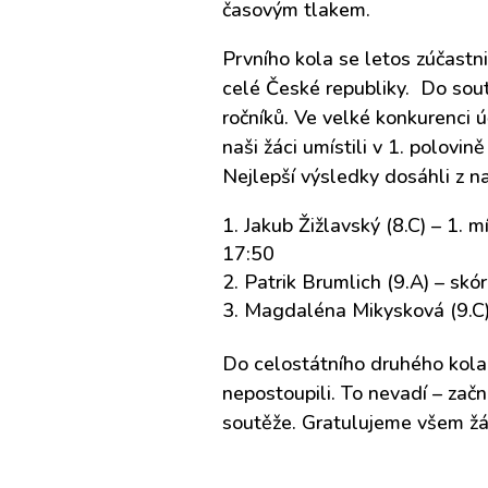
časovým tlakem.
Prvního kola se letos zúčastn
celé České republiky. Do soutě
ročníků. Ve velké konkurenci ú
naši žáci umístili v 1. polovin
Nejlepší výsledky dosáhli z na
Jakub Žižlavský (8.C) – 1. m
17:50
Patrik Brumlich (9.A) – skó
Magdaléna Mikysková (9.C)
Do celostátního druhého kola
nepostoupili. To nevadí – zač
soutěže. Gratulujeme všem žá