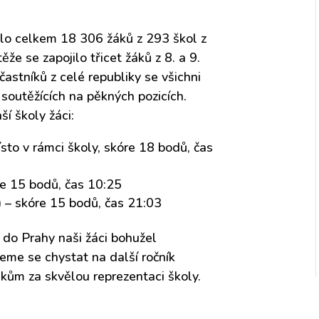
ilo celkem 18 306 žáků z 293 škol z
že se zapojilo třicet žáků z 8. a 9.
častníků z celé republiky se všichni
ě soutěžících na pěkných pozicích.
ší školy žáci:
ísto v rámci školy, skóre 18 bodů, čas
re 15 bodů, čas 10:25
 – skóre 15 bodů, čas 21:03
 do Prahy naši žáci bohužel
neme se chystat na další ročník
kům za skvělou reprezentaci školy.