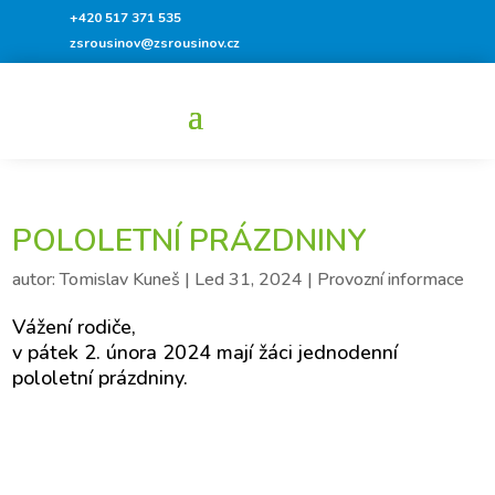
+420 517 371 535
zsrousinov@zsrousinov.cz
POLOLETNÍ PRÁZDNINY
autor:
Tomislav Kuneš
|
Led 31, 2024
|
Provozní informace
Vážení rodiče,
v pátek 2. února 2024 mají žáci jednodenní
pololetní prázdniny.